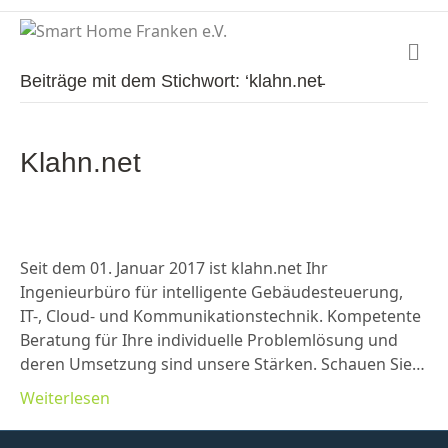
N
a
Beiträge mit dem Stichwort: ‘klahn.net̵
v
i
g
a
Klahn.net
t
i
o
n
Seit dem 01. Januar 2017 ist klahn.net Ihr
Ingenieurbüro für intelligente Gebäudesteuerung,
IT-, Cloud- und Kommunikationstechnik. Kompetente
Beratung für Ihre individuelle Problemlösung und
deren Umsetzung sind unsere Stärken. Schauen Sie…
Weiterlesen