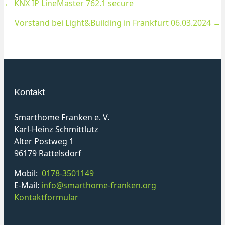
← KNX IP LineMaster 762.1 secure
Posts
Vorstand bei Light&Building in Frankfurt 06.03.2024 →
navigation
Kontakt
Smarthome Franken e. V.
Karl-Heinz Schmittlutz
Alter Postweg 1
96179 Rattelsdorf
Mobil:
0178-3501149
E-Mail:
info@smarthome-franken.org
Kontaktformular